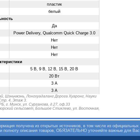
пластик
белый
ьность
Да
Power Delivery, Qualcomm Quick Charge 3.0
Нет
Нет
Нет
ктеристики
5 В, 9 В, 12 В, 15 В, 20 В
20 Вт
3 А
3 А
й, Шэньчжэнь, Лонгхуадаланг Дорога Хуаронг, Науки
тр. 4, Этаж 3.
 г. Минск, ул. Сурганова, д.27, оф.33
орский сельсовет, Большое Стиклево, ул. Восточная,
мация получена из открытых источников, в том числе из официальных 
 и полноту описания товаров, ОБЯЗАТЕЛЬНО уточняйте важные для Вас