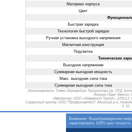
Материал корпуса
Цвет
Функционал
Быстрая зарядка
Технология быстрой зарядки
Ручная установка выходного напряжения
Магнитная конструкция
Подсветка
Технические хара
Выходное напряжение
Суммарная выходная мощность
Макс. выходная сила тока
Суммарная выходная сила тока
Изготовитель: Тимес Инновейшн Технолоджи Цо. ЛТД. Кита
Йинруи Парк Чжунхэ, С
Импортер: ООО «Аймаркет Трейд», 220012, РБ,
Сервисный центр: ООО "Профикомпбел", Минский р-н, Новодв
д. 32
Внимание. Вышеприведенная инфор
гарантировать 100%-ную точность