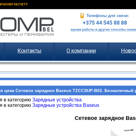
ИЧНОМУ РАСЧЕТУ
Телефоны для связи:
+375 44 545 88 88
время работы и другие способы связи
Контакты
О компании
Ново
и цена Сетевое зарядное Baseus TZCCSUP-B02. Безналичный р
я в категорию
Зарядные устройства
я в категорию
Зарядные устройства Baseus
Сетевое зарядное Ba