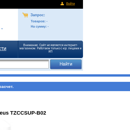
Войти
Запрос:
Товаров:
-
На сумму:
-
Внимание. Сайт не является интернет-
сти
магазином. Работаем только с юр. лицами и
ИП
асчет.
seus TZCCSUP-B02