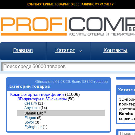
КОМПЬЮТЕРНЫЕ ТОВАРЫ ПО БЕЗНАЛИЧНОМУ РАСЧЕТУ
Главная
Каталог
Контакты
Обновлено 07.08.26. Всего 53792 товаров.
Категории товаров
Хотите 
Компьютерная периферия
(11006)
3D-принтеры и 3D-сканеры
(50)
3D-при
Creality
(21)
принтер
Anycubic
(14)
доставк
6
Bambu 
Bambu Lab
Elegoo
(5)
сервисн
Sovol
(3)
Flyingbear
(1)