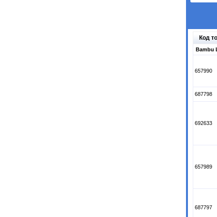
Код т
Bambu 
657990
687798
692633
657989
687797