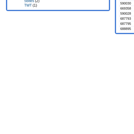
5bites
(2)
590030
TWT
(1)
669358
590028
687793
687795
688895