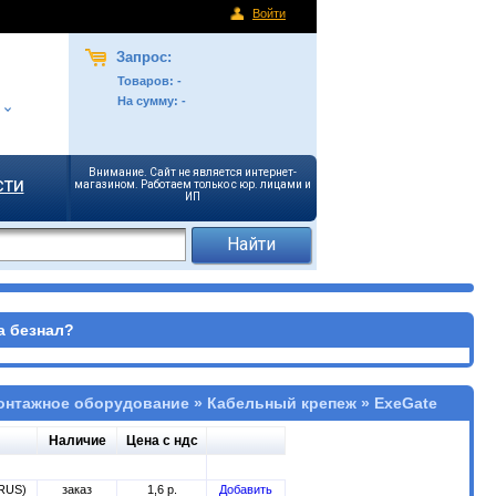
Войти
Запрос:
Товаров:
-
На сумму:
-
Внимание. Сайт не является интернет-
сти
магазином. Работаем только с юр. лицами и
ИП
а безнал?
онтажное оборудование » Кабельный крепеж » ExeGate
Наличие
Цена с ндс
8RUS)
заказ
1,6 р.
Добавить