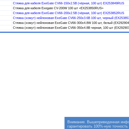
Стяжка для кабеля ExeGate CV66-150x2.5B (чёрная, 100 шт) EX253849RUS
Стяжка для кабеля Exegate CV-200W 100 шт <EX253850RUS>
Стяжка для кабеля ExeGate CV66-200x2.5B (чёрная, 100 шт) EX253852RUS
Стяжка (хомут) нейлоновая ExeGate CV66-250x3.6B 100 шт, черный (EX2538
Стяжка (хомут) нейлоновая ExeGate CV66-300x4.8W 100 шт, белый (EX29290
Стяжка (хомут) нейлоновая ExeGate CV66-350x4.8B черная, 100 шт (EX2929
Внимание. Вышеприведенная инфор
гарантировать 100%-ную точность