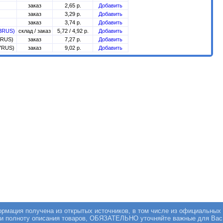
заказ
2,65 р.
Добавить
заказ
3,29 р.
Добавить
заказ
3,74 р.
Добавить
53RUS)
склад / заказ
5,72 / 4,92 р.
Добавить
4RUS)
заказ
7,27 р.
Добавить
07RUS)
заказ
9,02 р.
Добавить
мация получена из открытых источников, в том числе из официальных 
 и полноту описания товаров, ОБЯЗАТЕЛЬНО уточняйте важные для Вас