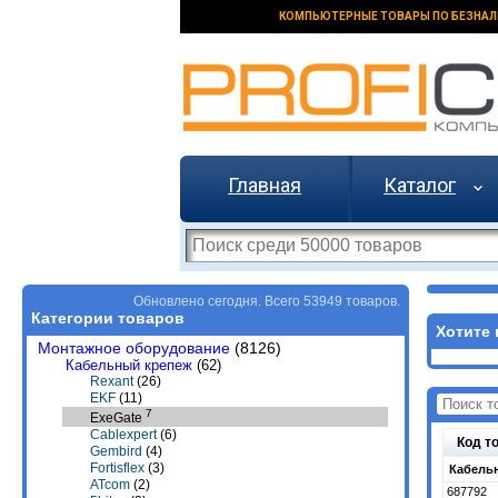
КОМПЬЮТЕРНЫЕ ТОВАРЫ ПО БЕЗНАЛ
Главная
Каталог
Обновлено сегодня. Всего 53949 товаров.
Категории товаров
Хотите 
Монтажное оборудование
(8126)
Кабельный крепеж
(62)
Rexant
(26)
EKF
(11)
7
ExeGate
Cablexpert
(6)
Код т
Gembird
(4)
Fortisflex
(3)
Кабельн
ATcom
(2)
687792