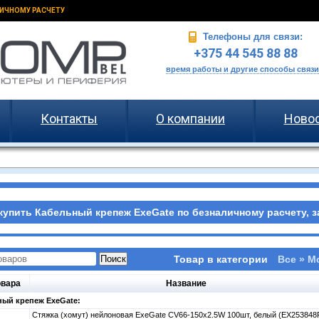
ИЧНОМУ РАСЧЕТУ
Телефоны для связи:
+375 44 545 88 88
время работы и другие способы связи
Контакты
О компании
Ново
купить Кабельный крепеж ExeGate по безналичному расчету, з
Товар в категории
Все » М
овара
Название
ый крепеж ExeGate:
Стяжка (хомут) нейлоновая ExeGate CV66-150x2.5W 100шт, белый (EX25384